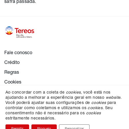
safra passada.
Fale conosco
Crédito
Regras
Cookies
Configurações de cookies
Ao concordar com a coleta de
cookies
, você está nos
ajudando a melhorar a experiência geral em nosso
website
.
Proteção dos dados
Você poderá ajustar suas configurações de
cookies
para
controlar como coletamos e utilizamos os
cookies
. Seu
consentimento não é necessário para os
cookies
estritamente necessários.
ESCOLHA SUA REGIÃO
Permitir
Bloqueio
Personalizar