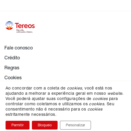
Fale conosco
Crédito
Regras
Cookies
Configurações de cookies
Ao concordar com a coleta de
cookies
, você está nos
ajudando a melhorar a experiência geral em nosso
website
.
Proteção dos dados
Você poderá ajustar suas configurações de
cookies
para
controlar como coletamos e utilizamos os
cookies
. Seu
consentimento não é necessário para os
cookies
estritamente necessários.
ESCOLHA SUA REGIÃO
Permitir
Bloqueio
Personalizar