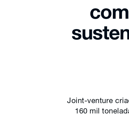
comb
susten
Joint-venture cri
160 mil tonelad