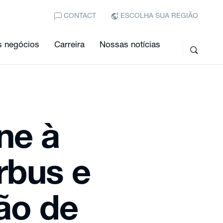
CONTACT
ESCOLHA SUA REGIÃO
 negócios
Carreira
Nossas notícias
ne à
rbus e
ão de