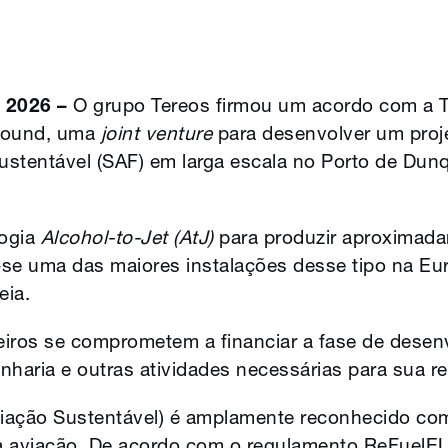
e 2026 –
O grupo Tereos firmou um acordo com a T
ebound, uma
joint venture
para desenvolver um proj
stentável (SAF) em larga escala no Porto de Dunq
logia
Alcohol-to-Jet (AtJ)
para produzir aproximada
se uma das maiores instalações desse tipo na Eur
eia.
iros se comprometem a financiar a fase de desenv
haria e outras atividades necessárias para sua re
iação Sustentável) é amplamente reconhecido como
a aviação. De acordo com o regulamento ReFuelE