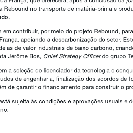
e da França, que oferecerá, após a conclusão da
jo
 a Rebound no transporte de matéria-prima e prod
ado.
s em contribuir, por meio do projeto Rebound, para
 França, apoiando a descarbonização do setor. Est
ias de valor industriais de baixo carbono, criando
nta Jérôme Bos,
Chief Strategy Officer
do grupo Te
m a seleção do licenciador da tecnologia e conqu
studos de engenharia, finalização dos acordos de f
m de garantir o financiamento para construir o pro
está sujeita às condições e aprovações usuais e d
no.