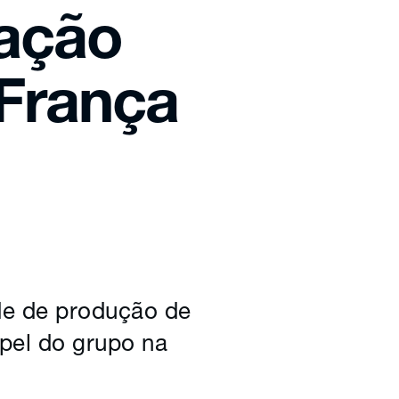
iação
 França
ade de produção de
apel do grupo na