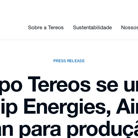
Sobre a Tereos
Sustentabilidade
Nossos
PRESS RELEASE
po Tereos se u
ip Energies, Ai
an para produç