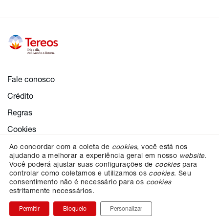
Fale conosco
Crédito
Regras
Cookies
Configurações de cookies
Ao concordar com a coleta de
cookies
, você está nos
ajudando a melhorar a experiência geral em nosso
website
.
Proteção dos dados
Você poderá ajustar suas configurações de
cookies
para
controlar como coletamos e utilizamos os
cookies
. Seu
consentimento não é necessário para os
cookies
estritamente necessários.
ESCOLHA SUA REGIÃO
Permitir
Bloqueio
Personalizar