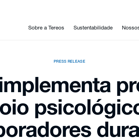
Sobre a Tereos
Sustentabilidade
Nossos
PRESS RELEASE
 implementa p
oio psicológic
boradores dura