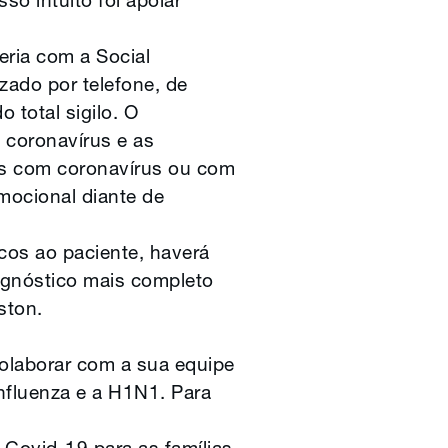
o intuito foi apoiar
eria com a Social
zado por telefone, de
 total sigilo. O
 coronavírus e as
as com coronavírus ou com
mocional diante de
scos ao paciente, haverá
iagnóstico mais completo
ston.
colaborar com a sua equipe
Influenza e a H1N1. Para