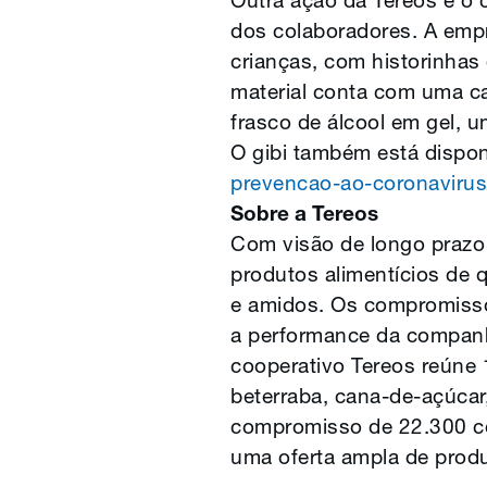
Outra ação da Tereos é o 
dos colaboradores. A empr
crianças, com historinhas
material conta com uma ca
frasco de álcool em gel, 
O gibi também está dispon
prevencao-ao-coronavirus
Sobre a Tereos
Com visão de longo prazo
produtos alimentícios de 
e amidos. Os compromisso
a performance da companh
cooperativo Tereos reúne 
beterraba, cana-de-açúcar
compromisso de 22.300 co
uma oferta ampla de prod