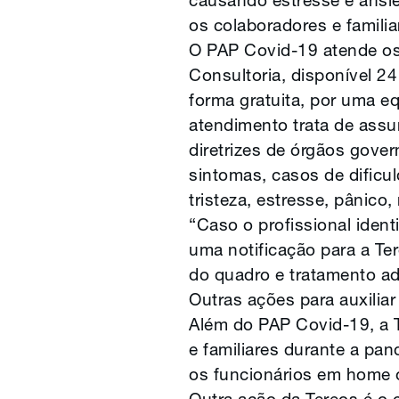
causando estresse e ansie
os colaboradores e famili
O PAP Covid-19 atende os 
Consultoria, disponível 24
forma gratuita, por uma eq
atendimento trata de assu
diretrizes de órgãos gov
sintomas, casos de dificu
tristeza, estresse, pânico
“Caso o profissional ident
uma notificação para a Te
do quadro e tratamento ad
Outras ações para auxilia
Além do PAP Covid-19, a T
e familiares durante a pan
os funcionários em home o