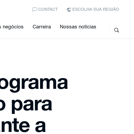
CONTACT
ESCOLHA SUA REGIÃO
 negócios
Carreira
Nossas notícias
rograma
o para
nte a