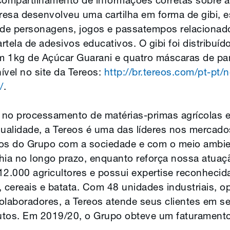
compartilhamento de informações corretas sobre a
esa desenvolveu uma cartilha em forma de gibi, e
 de personagens, jogos e passatempos relacionad
rtela de adesivos educativos. O gibi foi distribu
um 1kg de Açúcar Guarani e quatro máscaras de pa
ível no site da Tereos:
http://br.tereos.com/pt-pt/
/
.
 no processamento de matérias-primas agrícolas 
qualidade, a Tereos é uma das líderes nos mercados
s do Grupo com a sociedade e com o meio ambie
ia no longo prazo, enquanto reforça nossa atuaç
12.000 agricultores e possui expertise reconheci
, cereais e batata. Com 48 unidades industriais, 
laboradores, a Tereos atende seus clientes em s
utos. Em 2019/20, o Grupo obteve um faturamento 