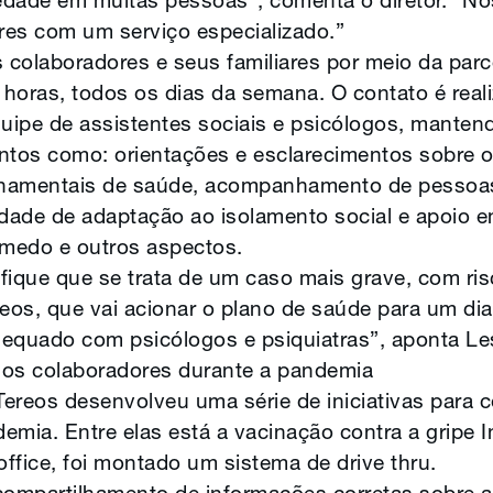
dade em muitas pessoas”, comenta o diretor. “Noss
ares com um serviço especializado.”
colaboradores e seus familiares por meio da parc
 horas, todos os dias da semana. O contato é reali
uipe de assistentes sociais e psicólogos, mantendo
ntos como: orientações e esclarecimentos sobre o
ernamentais de saúde, acompanhamento de pesso
ldade de adaptação ao isolamento social e apoio e
, medo e outros aspectos.
ifique que se trata de um caso mais grave, com ri
reos, que vai acionar o plano de saúde para um d
equado com psicólogos e psiquiatras”, aponta Le
r os colaboradores durante a pandemia
ereos desenvolveu uma série de iniciativas para 
demia. Entre elas está a vacinação contra a gripe 
ffice, foi montado um sistema de drive thru.